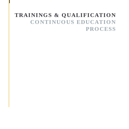
TRAININGS & QUALIFICATION
CONTINUOUS EDUCATION
PROCESS
Quis autem vel eum iure reprehenderit qui in ea voluptate velit
esse quam nihil molestiae consequatur, vel illum qui dolorem
eum fugiat quo voluptas nulla pariatur? At vero eos et
accusamus et iusto odio dignissimos ducimus qui blanditiis
praesentium voluptatum deleniti atque corrupti quos dolores et
quas molestias excepturi sint occaecati cupiditate non
provident, similique sunt in culpa qui officia deserunt mollitia
animi, id est laborum et dolorum fuga. Et harum quidem
rerum facilis est et expedita distinctio. Nam libero tempore,
cum soluta nobis est eligendi optio cumque nihil impedit quo
minus id quod maxime placeat facere