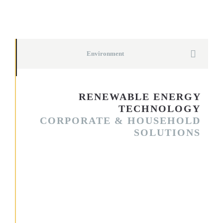
Environment
RENEWABLE ENERGY
TECHNOLOGY
CORPORATE & HOUSEHOLD
SOLUTIONS
Quis autem vel eum iure reprehenderit qui in ea voluptate velit
esse quam nihil molestiae consequatur, vel illum qui dolorem
eum fugiat quo voluptas nulla pariatur? At vero eos et
accusamus et iusto odio dignissimos ducimus qui blanditiis
praesentium voluptatum deleniti atque corrupti quos dolores et
quas molestias excepturi sint occaecati cupiditate non
provident, similique sunt in culpa qui officia deserunt mollitia