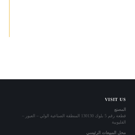
provident, similique sunt in culpa qui officia deserunt mollitia
animi, id est laborum et dolorum fuga. Et harum quidem
rerum facilis est et expedita distinctio. Nam libero tempore,
cum soluta nobis est eligendi optio cumque nihil impedit quo
minus id quod maxime placeat facere
VISIT US
المصنع
قطعة رقم 5 بلوك 130130 المنطقة الصناعية الولي – العبور –
القليوبية
محل المبيعات الرئيسي