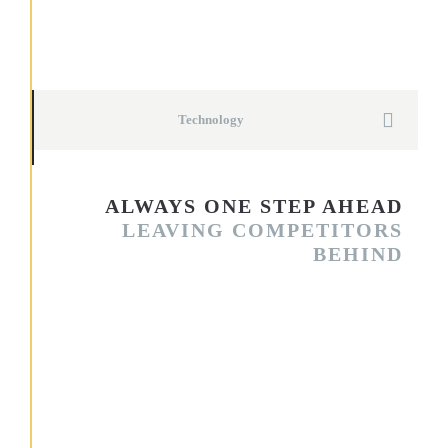
animi, id est laborum et dolorum fuga. Et harum quidem
rerum facilis est et expedita distinctio. Nam libero tempore,
cum soluta nobis est eligendi optio cumque nihil impedit quo
minus id quod maxime placeat facere
Technology
ALWAYS ONE STEP AHEAD
LEAVING COMPETITORS
BEHIND
Nemo enim ipsam voluptatem quia voluptas sit aspernatur aut
odit aut fugit, sed quia consequuntur magni dolores eos qui
ratione voluptatem sequi nesciunt.
Neque porro quisquam est, qui dolorem ipsum quia dolor sit
amet, consectetur, adipisci velit, sed quia non numquam eius
modi tempora incidunt ut labore et dolore magnam aliquam
quaerat voluptatem.