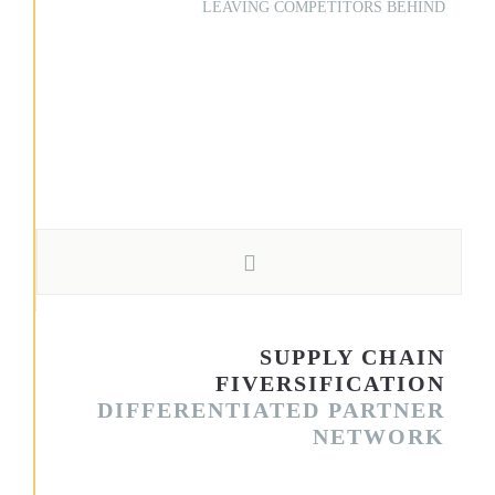
LEAVING COMPETITORS BEHIND
Nemo enim ipsam voluptatem quia voluptas sit aspernatur aut
odit aut fugit, sed quia consequuntur magni dolores eos qui
ratione voluptatem sequi nesciunt.
Neque porro quisquam est, qui dolorem ipsum quia dolor sit
amet, consectetur, adipisci velit, sed quia non numquam eius
modi tempora incidunt ut labore et dolore magnam aliquam
quaerat voluptatem.
SUPPLY CHAIN
FIVERSIFICATION
DIFFERENTIATED PARTNER
NETWORK
Sed ut perspiciatis unde omnis iste natus error sit voluptatem