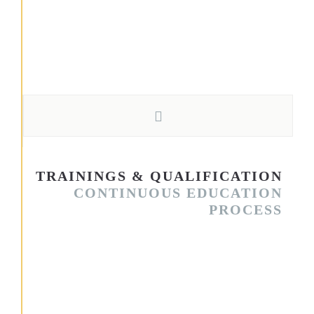
accusantium doloremque laudantium, totam rem aperiam,
eaque ipsa quae ab illo inventore veritatis et quasi architecto
beatae vitae dicta sunt explicabo. Nemo enim ipsam
voluptatem quia voluptas sit aspernatur aut odit aut fugit, sed
quia consequuntur magni dolores eos qui ratione voluptatem
sequi nesciunt.
TRAININGS & QUALIFICATION
CONTINUOUS EDUCATION
PROCESS
Quis autem vel eum iure reprehenderit qui in ea voluptate velit
esse quam nihil molestiae consequatur, vel illum qui dolorem
eum fugiat quo voluptas nulla pariatur? At vero eos et
accusamus et iusto odio dignissimos ducimus qui blanditiis
praesentium voluptatum deleniti atque corrupti quos dolores et
quas molestias excepturi sint occaecati cupiditate non