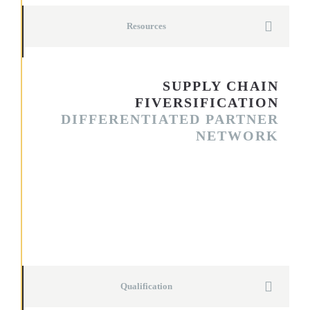
Resources
SUPPLY CHAIN
FIVERSIFICATION
DIFFERENTIATED PARTNER
NETWORK
Sed ut perspiciatis unde omnis iste natus error sit voluptatem
accusantium doloremque laudantium, totam rem aperiam,
eaque ipsa quae ab illo inventore veritatis et quasi architecto
beatae vitae dicta sunt explicabo. Nemo enim ipsam
voluptatem quia voluptas sit aspernatur aut odit aut fugit, sed
quia consequuntur magni dolores eos qui ratione voluptatem
sequi nesciunt.
Qualification