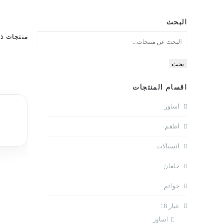
البحث
منتجات ذ
بحث
اقسام المنتجات
اساور
اطقم
انسيالات
حلقان
خواتم
عيار 18
اساور