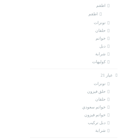
اطقم
اطقم
تونزات
حلقان
خواتم
دبل
شرابة
كوليهات
عيار 21
تونزات
حلق فيزون
حلقان
خواتم سعودي
خواتم فيزون
دبل تركيب
شرابة