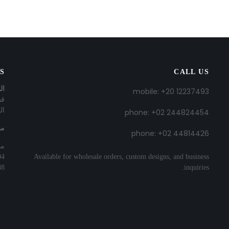
US
CALL US
ال
mobile: +20 12237493
ال
phone: +02 244824454
مح
phone: +02 44814426
محل رقم 
04
Available for wholesale orders, custom designs, and business
88
inquiries.