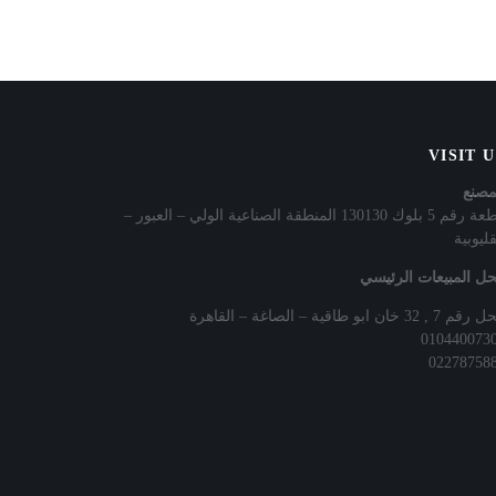
VISIT 
مصنع
قطعة رقم 5 بلوك 130130 المنطقة الصناعية الولي – العبور –
قليوبية
ل المبيعات الرئيسي
7 , 32 خان ابو طاقية – الصاغة – القاهرة
010440073
02278758