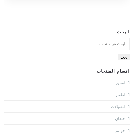
البحث
بحث
اقسام المنتجات
اساور
اطقم
انسيالات
حلقان
خواتم