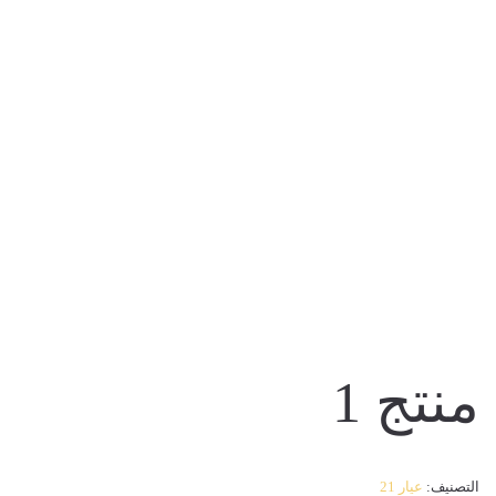
المنتجات
منتج 1
التصنيف:
عيار 21