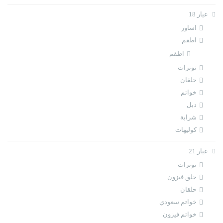
عيار 18
اساور
اطقم
اطقم
تونزات
حلقان
خواتم
دبل
شرابة
كوليهات
عيار 21
تونزات
حلق فيزون
حلقان
خواتم سعودي
خواتم فيزون