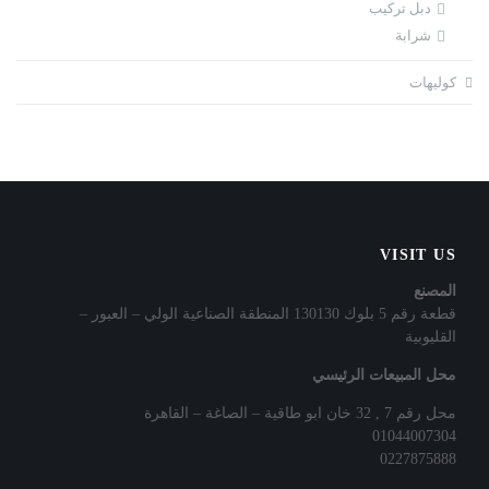
دبل تركيب
شرابة
كوليهات
VISIT US
المصنع
قطعة رقم 5 بلوك 130130 المنطقة الصناعية الولي – العبور –
القليوبية
محل المبيعات الرئيسي
محل رقم 7 , 32 خان ابو طاقية – الصاغة – القاهرة
01044007304
0227875888