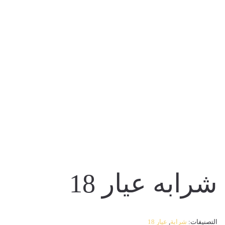
المنتجات
شرابه عيار 18
التصنيفات:
شرابة
,
عيار 18