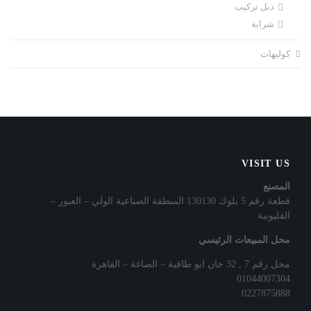
دبل تركيب
شرابة
كوليهات
VISIT US
المصنع
قطعة رقم 5 بلوك 130130 المنطقة الصناعية الولي – العبور –
القليوبية
محل المبيعات الرئيسي
محل رقم 7 , 32 خان ابو طاقية – الصاغة – القاهرة
01044007304
0227875888