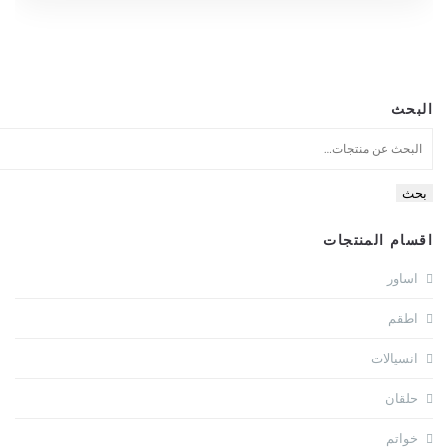
البحث
بحث
اقسام المنتجات
اساور
اطقم
انسيالات
حلقان
خواتم