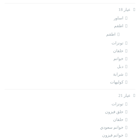
عيار 18
اساور
اطقم
اطقم
تونزات
حلقان
خواتم
دبل
شرابة
كوليهات
عيار 21
تونزات
حلق فيزون
حلقان
خواتم سعودي
خواتم فيزون