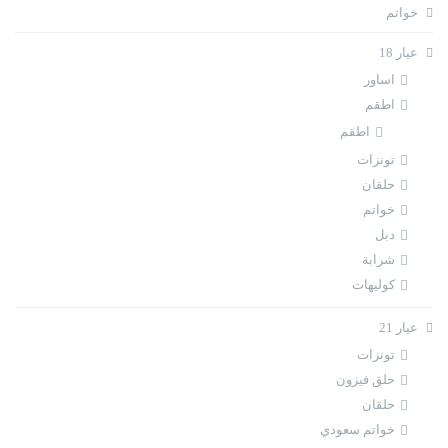
خواتم
عيار 18
اساور
اطقم
اطقم
تونزات
حلقان
خواتم
دبل
شرابة
كوليهات
عيار 21
تونزات
حلق فيزون
حلقان
خواتم سعودي