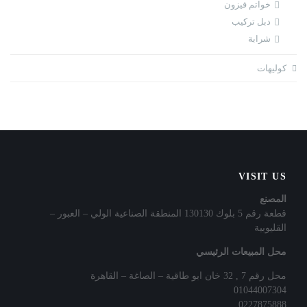
خواتم فيزون
دبل تركيب
شرابة
كوليهات
VISIT US
المصنع
قطعة رقم 5 بلوك 130130 المنطقة الصناعية الولي – العبور –
القليوبية
محل المبيعات الرئيسي
محل رقم 7 , 32 خان ابو طاقية – الصاغة – القاهرة
01044007304
0227875888