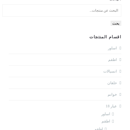
بحث
اقسام المنتجات
اساور
اطقم
انسيالات
حلقان
خواتم
عيار 18
اساور
اطقم
اطقم