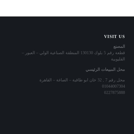
VISIT US
المصنع
قطعة رقم 5 بلوك 130130 المنطقة الصناعية الولي – العبور –
القليوبية
محل المبيعات الرئيسي
محل رقم 7 , 32 خان ابو طاقية – الصاغة – القاهرة
01044007304
0227875888