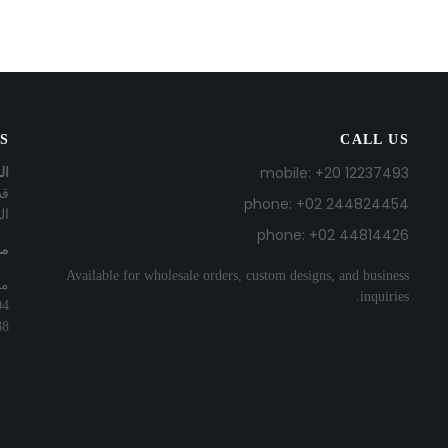
US
CALL US
mobile: +20 12237493
ال
phone: +02 244824454
ال
phone: +02 44814426
مح
Available for wholesale orders, custom designs, and business
محل رقم 
inquiries.
04
88