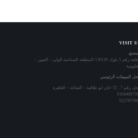
VISIT 
مصنع
قطعة رقم 5 بلوك 130130 المنطقة الصناعية الولي – العبور –
قليوبية
ل المبيعات الرئيسي
7 , 32 خان ابو طاقية – الصاغة – القاهرة
010440073
02278758